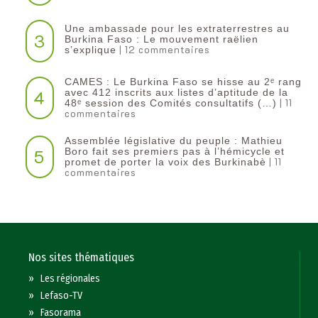
Une ambassade pour les extraterrestres au
3
Burkina Faso : Le mouvement raëlien
| 12 commentaires
s’explique
CAMES : Le Burkina Faso se hisse au 2ᵉ rang
4
avec 412 inscrits aux listes d’aptitude de la
| 11
48ᵉ session des Comités consultatifs (…)
commentaires
Assemblée législative du peuple : Mathieu
5
Boro fait ses premiers pas à l’hémicycle et
| 11
promet de porter la voix des Burkinabè
commentaires
Nos sites thématiques
»
Les régionales
»
Lefaso-TV
»
Fasorama