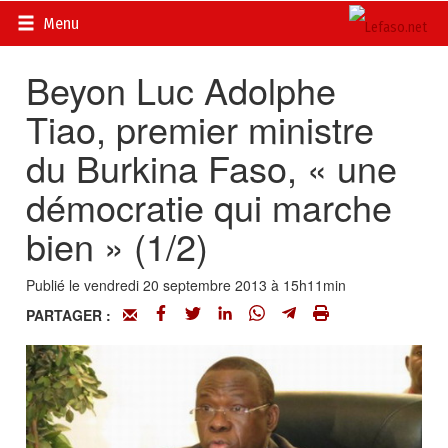
Accueil
>
Actualités
>
DOSSIERS
>
Luc Adolphe TIAO,
Menu
Premier ministre
Beyon Luc Adolphe
Tiao, premier ministre
du Burkina Faso, « une
démocratie qui marche
bien » (1/2)
Publié le vendredi 20 septembre 2013 à 15h11min
PARTAGER :