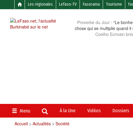
Les régionales
Lefaso-TV
Fasorama
Tourisme
Fa
Proverbe du Jour :
“Le bonheu
chose qui se multiplie quand il
Coelho Ecrivain brés
À la Une
Vidéos
Dossiers
Menu
Accueil
>
Actualités
>
Société