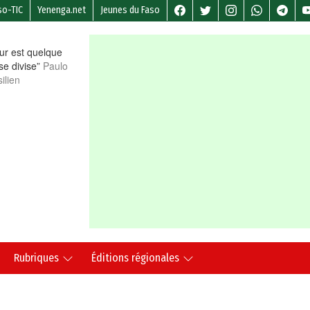
so-TIC
Yenenga.net
Jeunes du Faso
r est quelque
 se divise”
Paulo
ilien
Rubriques
Éditions régionales