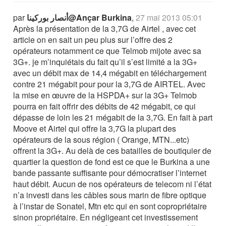
par
أنصار بوركينا@Ançar Burkina
,
27 mai 2013 05:01
Après la présentation de la 3,7G de Airtel , avec cet
article on en sait un peu plus sur l’offre des 2
opérateurs notamment ce que Telmob mijote avec sa
3G+. je m’inquiétais du fait qu’il s’est limité a la 3G+
avec un débit max de 14,4 mégabit en téléchargement
contre 21 mégabit pour pour la 3,7G de AIRTEL. Avec
la mise en œuvre de la HSPDA+ sur la 3G+ Telmob
pourra en fait offrir des débits de 42 mégabit, ce qui
dépasse de loin les 21 mégabit de la 3,7G. En fait à part
Moove et Airtel qui offre la 3,7G la plupart des
opérateurs de la sous région ( Orange, MTN...etc)
offrent la 3G+. Au delà de ces batailles de boutiquier de
quartier la question de fond est ce que le Burkina a une
bande passante suffisante pour démocratiser l’internet
haut débit. Aucun de nos opérateurs de telecom ni l’état
n’a investi dans les câbles sous marin de fibre optique
à l’instar de Sonatel, Mtn etc qui en sont copropriétaire
sinon propriétaire. En négligeant cet investissement