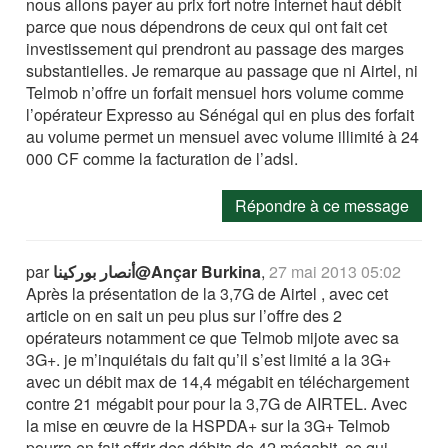
nous allons payer au prix fort notre internet haut débit
parce que nous dépendrons de ceux qui ont fait cet
investissement qui prendront au passage des marges
substantielles. Je remarque au passage que ni Airtel, ni
Telmob n’offre un forfait mensuel hors volume comme
l’opérateur Expresso au Sénégal qui en plus des forfait
au volume permet un mensuel avec volume illimité à 24
000 CF comme la facturation de l’adsl.
Répondre à ce message
par
أنصار بوركينا@Ançar Burkina
,
27 mai 2013 05:02
Après la présentation de la 3,7G de Airtel , avec cet
article on en sait un peu plus sur l’offre des 2
opérateurs notamment ce que Telmob mijote avec sa
3G+. je m’inquiétais du fait qu’il s’est limité a la 3G+
avec un débit max de 14,4 mégabit en téléchargement
contre 21 mégabit pour pour la 3,7G de AIRTEL. Avec
la mise en œuvre de la HSPDA+ sur la 3G+ Telmob
pourra en fait offrir des débits de 42 mégabit, ce qui