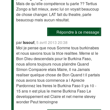
Mais de qu’elle compétence tu parle ?? Tertius
Zongo a fait mieux, avec lui on voyait beaucoup
de chose changer. LAT fait du theatre, parle
beaucoup mais aucun résultat.
Répondre à ce message
par
Issouf
,
5 avril 2013 20:38
Moi je pense que nous Somme tous burkinabes
et nous savons tous la trice realitee. Meme si le
Bon Dieu descendais pour le Burkina Faso,
nous allons toujours nous plaindre Quand
Simon Compaore etais Maire, il na Jamais
realiser quelque chose de Bon Quand t il partais
nous avons tous commence a l Aprecie
Pardonnez les freres le Burkina Faso il ya 10 -
15 ans n est plus le meme Burkina Faso Le
developpement est Claire et net meme stevey
wonder Peut temoingne