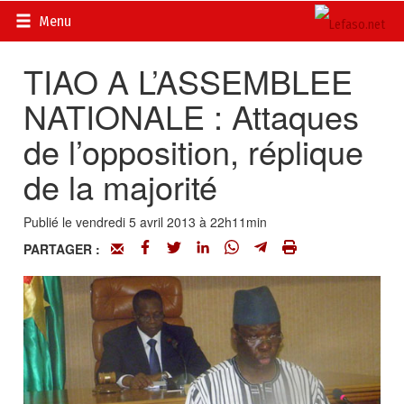
Accueil
>
Actualités
>
DOSSIERS
>
Luc Adolphe TIAO,
Menu
Premier ministre
TIAO A L’ASSEMBLEE
NATIONALE : Attaques
de l’opposition, réplique
de la majorité
Publié le vendredi 5 avril 2013 à 22h11min
PARTAGER :