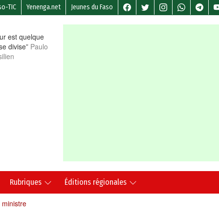
so-TIC
Yenenga.net
Jeunes du Faso
r est quelque
 se divise”
Paulo
ilien
Rubriques
Éditions régionales
ministre