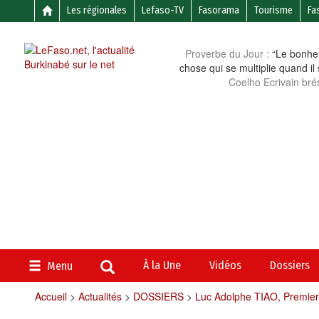
Les régionales
Lefaso-TV
Fasorama
Tourisme
Fa
Proverbe du Jour :
“Le bonheu
chose qui se multiplie quand il
Coelho Ecrivain brés
À la Une
Vidéos
Dossiers
Menu
Accueil
>
Actualités
>
DOSSIERS
>
Luc Adolphe TIAO, Premier 