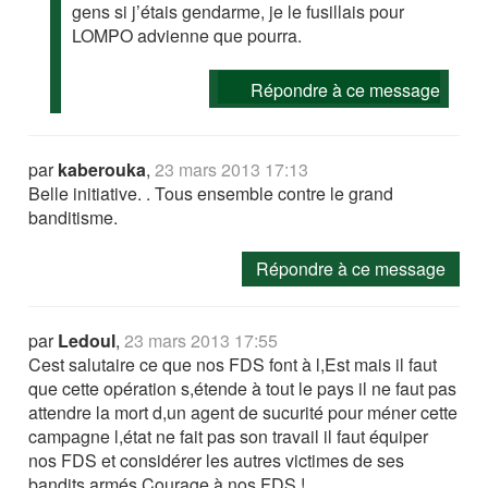
gens si j’étais gendarme, je le fusillais pour
LOMPO advienne que pourra.
Répondre à ce message
par
kaberouka
,
23 mars 2013 17:13
Belle initiative. . Tous ensemble contre le grand
banditisme.
Répondre à ce message
par
Ledoul
,
23 mars 2013 17:55
Cest salutaire ce que nos FDS font à l,Est mais il faut
que cette opération s,étende à tout le pays il ne faut pas
attendre la mort d,un agent de sucurité pour méner cette
campagne l,état ne fait pas son travail il faut équiper
nos FDS et considérer les autres victimes de ses
bandits armés.Courage à nos FDS !