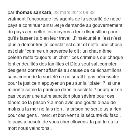
par
thomas sankara
,
23 mars 2013 08:32
vraiment j’encourage les agents de la sécurité de notre
pays a continuer ainsi .et je demande au gouvernement
du pays a y mettre les moyens a leur disposition pour
qu’ils fassent a bien leur travail .l’insécurité a l’est n’est
plus a démontrer ;le constat est clair et nette. une chose
est clair "comme un proverbe le dit : un chat même
pelèrin reste toujours un chat " ces criminels qui chaque
font endeuillés des familles et Dieu seul sait combien
des gens dorment affamés au cause de ce échantillons
sans coeur de la société ce ne serait il pas nécessaire
pour la justice n’appuyer un peu sur la "plaie" ? .si une
minorité sème la panique dans la société ? pourquoi ne
pas trouver une autre sanction plus sévère pour ces
ténors de la prison ?.a mon avis une goutte d’eau de
moins a la mer ne fais rien . la prison ne sert plus a rien
pour ces gens . merci et bon vent a la sécurité du faso .
le pays a besoin de vous cher citoyens .la patrie ou la
mort nous vaincrons .