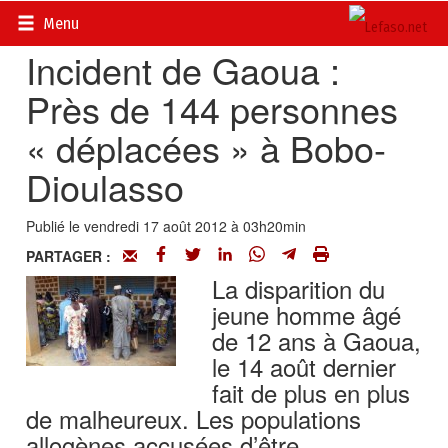
Accueil
>
Actualités
>
Société
Menu
Incident de Gaoua :
Près de 144 personnes
« déplacées » à Bobo-
Dioulasso
Publié le vendredi 17 août 2012 à 03h20min
PARTAGER :
La disparition du
jeune homme âgé
de 12 ans à Gaoua,
le 14 août dernier
fait de plus en plus
de malheureux. Les populations
allogènes accusées d’être