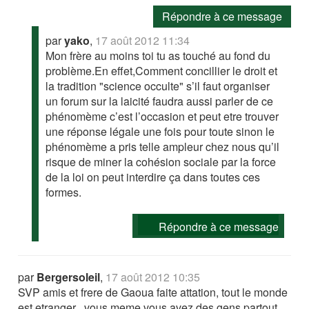
Répondre à ce message
par
yako
,
17 août 2012 11:34
Mon frère au moins toi tu as touché au fond du
problème.En effet,Comment concillier le droit et
la tradition "science occulte" s’il faut organiser
un forum sur la laicité faudra aussi parler de ce
phénomème c’est l’occasion et peut etre trouver
une réponse légale une fois pour toute sinon le
phénomème a pris telle ampleur chez nous qu’il
risque de miner la cohésion sociale par la force
de la loi on peut interdire ça dans toutes ces
formes.
Répondre à ce message
par
Bergersoleil
,
17 août 2012 10:35
SVP amis et frere de Gaoua faite attation, tout le monde
est etranger , vous meme vous avez des gens partout