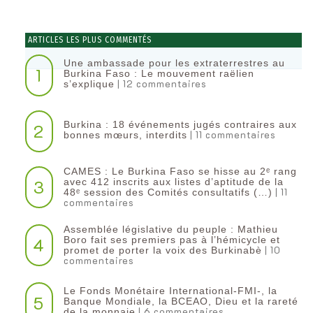
ARTICLES LES PLUS COMMENTÉS
Une ambassade pour les extraterrestres au
1
Burkina Faso : Le mouvement raëlien
| 12 commentaires
s’explique
Burkina : 18 événements jugés contraires aux
2
| 11 commentaires
bonnes mœurs, interdits
CAMES : Le Burkina Faso se hisse au 2ᵉ rang
3
avec 412 inscrits aux listes d’aptitude de la
| 11
48ᵉ session des Comités consultatifs (…)
commentaires
Assemblée législative du peuple : Mathieu
4
Boro fait ses premiers pas à l’hémicycle et
| 10
promet de porter la voix des Burkinabè
commentaires
Le Fonds Monétaire International-FMI-, la
5
Banque Mondiale, la BCEAO, Dieu et la rareté
| 6 commentaires
de la monnaie