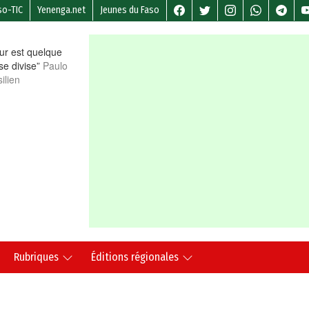
so-TIC
Yenenga.net
Jeunes du Faso
r est quelque
 se divise”
Paulo
ilien
Rubriques
Éditions régionales