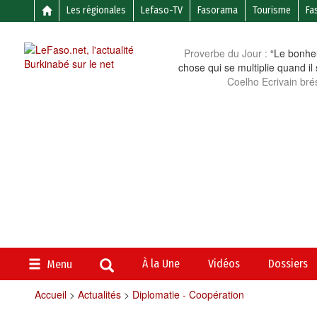
Les régionales
Lefaso-TV
Fasorama
Tourisme
Fa
Proverbe du Jour :
“Le bonheu
chose qui se multiplie quand il
Coelho Ecrivain brés
À la Une
Vidéos
Dossiers
Menu
Accueil
>
Actualités
>
Diplomatie - Coopération