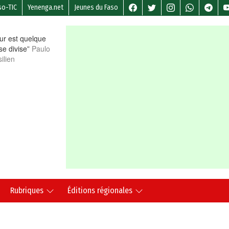
so-TIC
Yenenga.net
Jeunes du Faso
r est quelque
 se divise”
Paulo
ilien
Rubriques
Éditions régionales