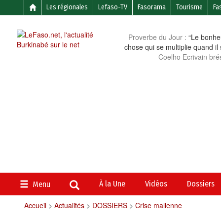
Les régionales
Lefaso-TV
Fasorama
Tourisme
Fa
Proverbe du Jour :
“Le bonheu
chose qui se multiplie quand il
Coelho Ecrivain brés
À la Une
Vidéos
Dossiers
Menu
Accueil
>
Actualités
>
DOSSIERS
>
Crise malienne