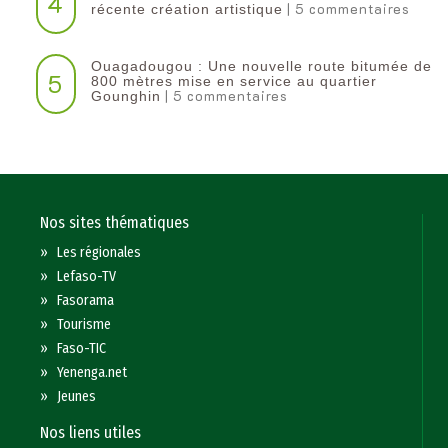
4
| 5 commentaires
récente création artistique
Ouagadougou : Une nouvelle route bitumée de
5
800 mètres mise en service au quartier
| 5 commentaires
Gounghin
Nos sites thématiques
»
Les régionales
»
Lefaso-TV
»
Fasorama
»
Tourisme
»
Faso-TIC
»
Yenenga.net
»
Jeunes
Nos liens utiles