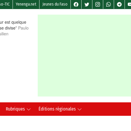
so-TIC
Yenenga.net
Jeunes du Faso
r est quelque
 se divise”
Paulo
ilien
Rubriques
Éditions régionales