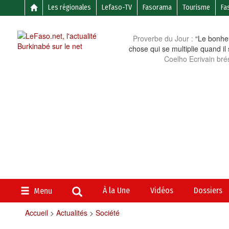
Les régionales
Lefaso-TV
Fasorama
Tourisme
Fa
Proverbe du Jour :
“Le bonheu
chose qui se multiplie quand il
Coelho Ecrivain brés
À la Une
Vidéos
Dossiers
Menu
Accueil
>
Actualités
>
Société