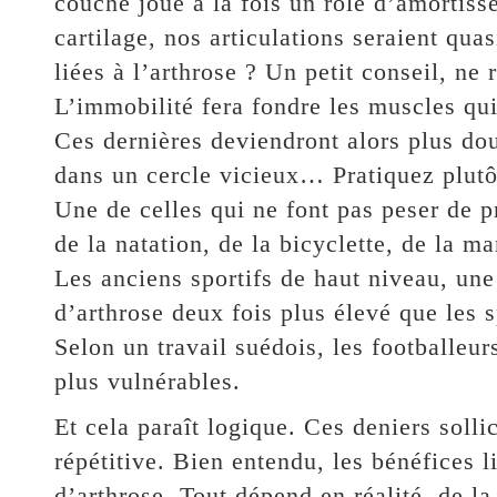
couche joue à la fois un rôle d’amortiss
cartilage, nos articulations seraient qu
liées à l’arthrose ? Un petit conseil, ne
L’immobilité fera fondre les muscles qui
Ces dernières deviendront alors plus do
dans un cercle vicieux… Pratiquez plutô
Une de celles qui ne font pas peser de pr
de la natation, de la bicyclette, de la ma
Les anciens sportifs de haut niveau, une 
d’arthrose deux fois plus élevé que les 
Selon un travail suédois, les footballeur
plus vulnérables.
Et cela paraît logique. Ces deniers sollic
répétitive. Bien entendu, les bénéfices l
d’arthrose. Tout dépend en réalité, de la 