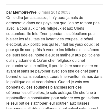
par
MemoireVive
,
6 mars 2012 06:58
On le dira jamais assez, il n’y aura jamais de
démocratie dans nos pays tant que l’on ne rompra pas
avec la cour aux Chefs religieux et aux Chefs
coutumiers. Ils interfèrent pendant les élections pour
biaiser les résultats en livrant des troupes, le bétail
électoral, aux politiciens qui leur fait les yeux doux ; et
pour çà ils sont prêts à vendre les fétiches et les âmes
de leurs fidèles, honte à eux et malheur aux politiciens
qui s’y adonnent. Qu’un chef religieux ou chef
coutumier veuille militer, il peut le faire sans mettre en
avant et sans se pavoiner avec son titre de chef (sans
bonnet et sans soutane). Leurs interventionnismes dans
le politique est si scandaleux. Quand je vois ces
bonnets ou ces soutanes blanchies lors des
cérémonies officielles, je suis outragé. On cherche à
tripatouiller la constitution pour salarier ces gens dans
le seul but de s’attribuer leur soutien aux basses
besognes anti-démocratiques, quel calcul satanique !