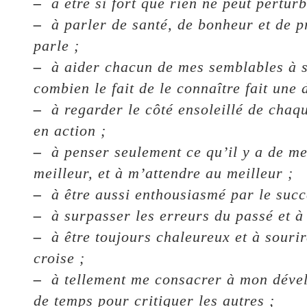
–
à être si fort que rien ne peut perturb
–
à parler de santé, de bonheur et de p
parle ;
–
à aider chacun de mes semblables à sen
combien le fait de le connaître fait une 
–
à regarder le côté ensoleillé de chaq
en action ;
–
à penser seulement ce qu’il y a de mei
meilleur, et à m’attendre au meilleur ;
–
à être aussi enthousiasmé par le succè
–
à surpasser les erreurs du passé et à 
–
à être toujours chaleureux et à sourire
croise ;
–
à tellement me consacrer à mon dével
de temps pour critiquer les autres ;