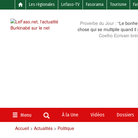
Les régionales
Lefaso-TV
Fasorama
Tourisme
Fa
Proverbe du Jour :
“Le bonheu
chose qui se multiplie quand il
Coelho Ecrivain brés
À la Une
Vidéos
Dossiers
Menu
Accueil
>
Actualités
>
Politique