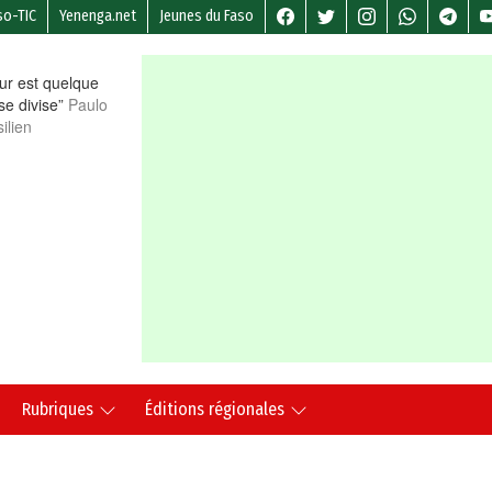
so-TIC
Yenenga.net
Jeunes du Faso
r est quelque
 se divise”
Paulo
ilien
Rubriques
Éditions régionales