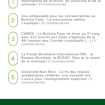
1
importations de la farine, du couscous et de la
| 21 commentaires
semoule
Une ambassade pour les extraterrestres au
2
Burkina Faso : Le mouvement raëlien
| 12 commentaires
s’explique
CAMES : Le Burkina Faso se hisse au 2ᵉ rang
3
avec 412 inscrits aux listes d’aptitude de la
| 11
48ᵉ session des Comités consultatifs (…)
commentaires
Le Fonds Monétaire International-FMI-, la
4
Banque Mondiale, la BCEAO, Dieu et la rareté
| 6 commentaires
de la monnaie
Université Nazi Boni : La fin des retards
5
académiques célébrée, une nouvelle ère
| 4
s’ouvre pour l’enseignement supérieur
commentaires