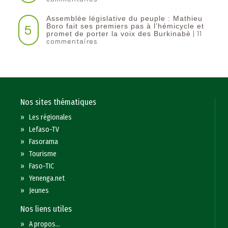
Assemblée législative du peuple : Mathieu
5
Boro fait ses premiers pas à l’hémicycle et
| 11
promet de porter la voix des Burkinabè
commentaires
Nos sites thématiques
»
Les régionales
»
Lefaso-TV
»
Fasorama
»
Tourisme
»
Faso-TIC
»
Yenenga.net
»
Jeunes
Nos liens utiles
»
A propos...