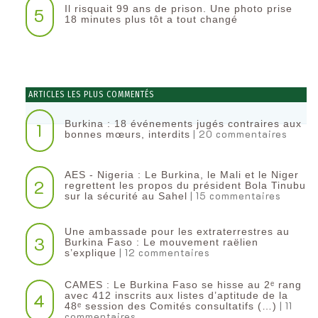
Il risquait 99 ans de prison. Une photo prise
5
18 minutes plus tôt a tout changé
ARTICLES LES PLUS COMMENTÉS
Burkina : 18 événements jugés contraires aux
1
| 20 commentaires
bonnes mœurs, interdits
AES - Nigeria : Le Burkina, le Mali et le Niger
2
regrettent les propos du président Bola Tinubu
| 15 commentaires
sur la sécurité au Sahel
Une ambassade pour les extraterrestres au
3
Burkina Faso : Le mouvement raëlien
| 12 commentaires
s’explique
CAMES : Le Burkina Faso se hisse au 2ᵉ rang
4
avec 412 inscrits aux listes d’aptitude de la
| 11
48ᵉ session des Comités consultatifs (…)
commentaires