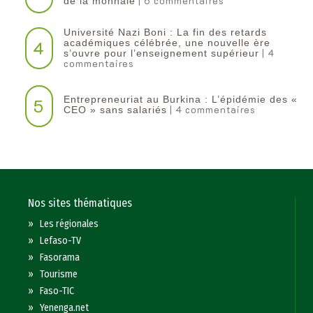
| 6 commentaires
de la monnaie
Université Nazi Boni : La fin des retards
4
académiques célébrée, une nouvelle ère
| 4
s’ouvre pour l’enseignement supérieur
commentaires
Entrepreneuriat au Burkina : L’épidémie des «
5
| 4 commentaires
CEO » sans salariés
Nos sites thématiques
»
Les régionales
»
Lefaso-TV
»
Fasorama
»
Tourisme
»
Faso-TIC
»
Yenenga.net