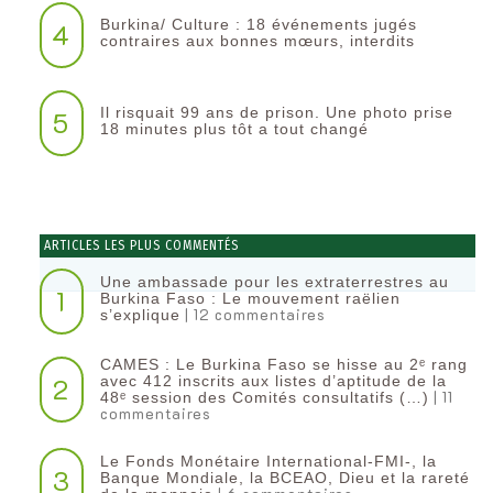
Burkina/ Culture : 18 événements jugés
4
contraires aux bonnes mœurs, interdits
Il risquait 99 ans de prison. Une photo prise
5
18 minutes plus tôt a tout changé
ARTICLES LES PLUS COMMENTÉS
Une ambassade pour les extraterrestres au
1
Burkina Faso : Le mouvement raëlien
| 12 commentaires
s’explique
CAMES : Le Burkina Faso se hisse au 2ᵉ rang
2
avec 412 inscrits aux listes d’aptitude de la
| 11
48ᵉ session des Comités consultatifs (…)
commentaires
Le Fonds Monétaire International-FMI-, la
3
Banque Mondiale, la BCEAO, Dieu et la rareté