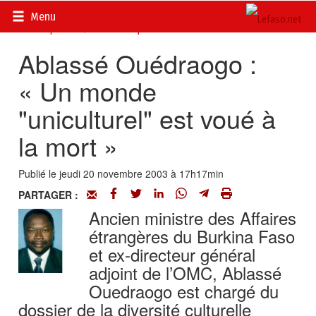
Accueil
>
Actualités
>
Documents
>
Sommet de la
Menu
Francophonie
>
La Francophonie selon...
Ablassé Ouédraogo :
« Un monde
"uniculturel" est voué à
la mort »
Publié le jeudi 20 novembre 2003 à 17h17min
PARTAGER :
Ancien ministre des Affaires
étrangères du Burkina Faso
et ex-directeur général
adjoint de l’OMC, Ablassé
Ouedraogo est chargé du
dossier de la diversité culturelle