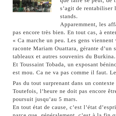
que faire se peut, de t
s’agit de rentabiliser
stands.
Apparemment, les affa
pas encore très bien. En tout cas, à ente
« Ca marche un peu. Les gens viennent v
raconte Mariam Ouattara, gérante d’un s
tableaux et autres souvenirs du Burkina.
Et Toussaint Tobada, un exposant bénin
est mou. Ca ne va pas comme il faut. Le
Pas du tout surprenant dans un contexte 
Toutefois, l’heure ne doit pas encore êtr
poursuit jusqu’au 5 mars.
En tout état de cause, c’est l’état d’espr
parce que, généralement, c’est à la fin q