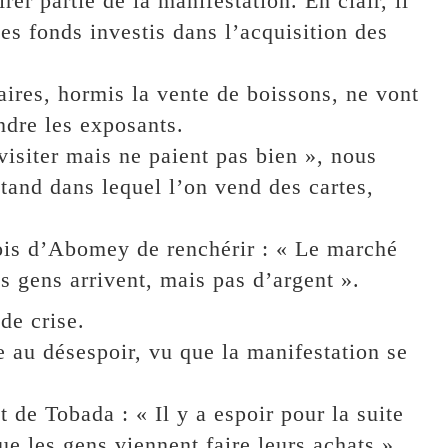
irer partie de la manifestation. En clair, il
 les fonds investis dans l’acquisition des
ires, hormis la vente de boissons, ne vont
ndre les exposants.
isiter mais ne paient pas bien », nous
tand dans lequel l’on vend des cartes,
ois d’Abomey de renchérir : « Le marché
s gens arrivent, mais pas d’argent ».
de crise.
e au désespoir, vu que la manifestation se
it de Tobada : « Il y a espoir pour la suite
ue les gens viennent faire leurs achats ».