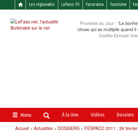
Les régionales
Lefaso-TV
Fasorama
Tourisme
Fa
Proverbe du Jour :
“Le bonheu
chose qui se multiplie quand il
Coelho Ecrivain brés
À la Une
Vidéos
Dossiers
Menu
Accueil
>
Actualités
>
DOSSIERS
>
FESPACO 2011 : 26 févrie