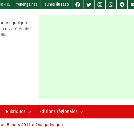
so-TIC
Yenenga.net
Jeunes du Faso
r est quelque
 se divise”
Paulo
ilien
Rubriques
Éditions régionales
r au 5 mars 2011 à Ouagadougou