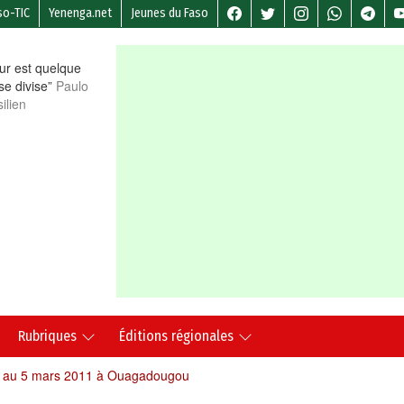
so-TIC
Yenenga.net
Jeunes du Faso
r est quelque
 se divise”
Paulo
ilien
Rubriques
Éditions régionales
r au 5 mars 2011 à Ouagadougou