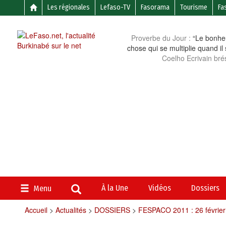
Les régionales
Lefaso-TV
Fasorama
Tourisme
Fa
Proverbe du Jour :
“Le bonheu
chose qui se multiplie quand il
Coelho Ecrivain brés
À la Une
Vidéos
Dossiers
Menu
Accueil
>
Actualités
>
DOSSIERS
>
FESPACO 2011 : 26 févrie