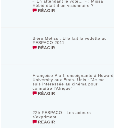
« En attendant le vote… » : Missa
Hébié était-il un visionnaire ?
RÉAGIR
Bière Metiss : Elle fait la vedette au
FESPACO 2011
RÉAGIR
Françoise Pfaff, enseignante à Howard
University aux Etats- Unis : "Je me
suis intéressée au cinéma pour
connaître l’Afrique"
RÉAGIR
22è FESPACO : Les acteurs
s’expriment
RÉAGIR