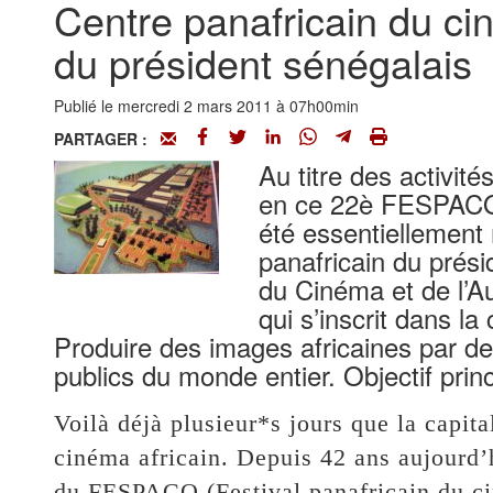
Centre panafricain du cin
du président sénégalais
Publié le mercredi 2 mars 2011 à 07h00min
PARTAGER :
Au titre des activit
en ce 22è FESPACO, 
été essentiellement
panafricain du prési
du Cinéma et de l’Au
qui s’inscrit dans la
Produire des images africaines par des
publics du monde entier. Objectif princ
Voilà déjà plusieur*s jours que la capit
cinéma africain. Depuis 42 ans aujourd’h
du FESPACO (Festival panafricain du ci