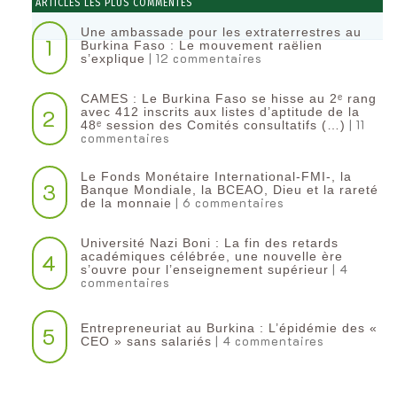
ARTICLES LES PLUS COMMENTÉS
Une ambassade pour les extraterrestres au
1
Burkina Faso : Le mouvement raëlien
| 12 commentaires
s’explique
CAMES : Le Burkina Faso se hisse au 2ᵉ rang
2
avec 412 inscrits aux listes d’aptitude de la
| 11
48ᵉ session des Comités consultatifs (…)
commentaires
Le Fonds Monétaire International-FMI-, la
3
Banque Mondiale, la BCEAO, Dieu et la rareté
| 6 commentaires
de la monnaie
Université Nazi Boni : La fin des retards
4
académiques célébrée, une nouvelle ère
| 4
s’ouvre pour l’enseignement supérieur
commentaires
Entrepreneuriat au Burkina : L’épidémie des «
5
| 4 commentaires
CEO » sans salariés