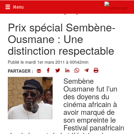
Accueil
>
Actualités
>
DOSSIERS
>
FESPACO 2011 : 26
Menu
février au 5 mars 2011 à Ouagadougou
Prix spécial Sembène-
Ousmane : Une
distinction respectable
Publié le mardi 1er mars 2011 à 00h42min
PARTAGER :
Sembène
Ousmane fut l’un
des doyens du
cinéma africain à
avoir marqué de
son empreinte le
Festival panafricain