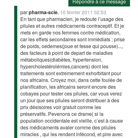
Répondre à ce message
par
pharma-scie
,
10 février 2011 02:53
En tant que pharmacien, je redoute l’usage des
pilules et autres médicaments contraceptif. Et je
mets en garde nos femmes contre médication,
car les effets secondaires sont immédiats : prise
de poids, oedemes(joue et fesse qui pousse)...,
des facteurs à point de depart de maladies
métaboliques(diabètes, hypertension,
hypercholestérolémies,cancers) dont les
traitements sont extremement exhorbitant pour
nos africains. Croyez moi, dans cette foulée de
planification, les africains seront encore des
cobayes pour tester ces pilules, car vous verez
un jour que ses pilules seront distribuer à des
prix désisoires voir gratuit comme les
préservatifs. Pevenons ce drame( si la
population occidentale est vieille, c’est à cause
des médicaments avaler comme des pilules
miracles , qui les rendent infécond, et pire avec