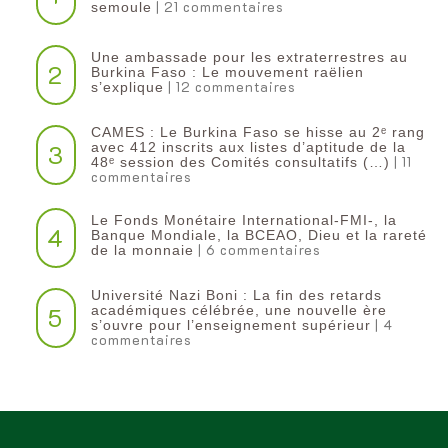
| 21 commentaires
semoule
Une ambassade pour les extraterrestres au
2
Burkina Faso : Le mouvement raëlien
| 12 commentaires
s’explique
CAMES : Le Burkina Faso se hisse au 2ᵉ rang
3
avec 412 inscrits aux listes d’aptitude de la
| 11
48ᵉ session des Comités consultatifs (…)
commentaires
Le Fonds Monétaire International-FMI-, la
4
Banque Mondiale, la BCEAO, Dieu et la rareté
| 6 commentaires
de la monnaie
Université Nazi Boni : La fin des retards
5
académiques célébrée, une nouvelle ère
| 4
s’ouvre pour l’enseignement supérieur
commentaires