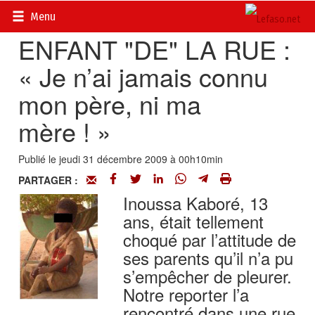
Accueil
>
Actualités
>
Société
Menu
ENFANT "DE" LA RUE :
« Je n’ai jamais connu
mon père, ni ma
mère ! »
Publié le jeudi 31 décembre 2009 à 00h10min
PARTAGER :
Inoussa Kaboré, 13
ans, était tellement
choqué par l’attitude de
ses parents qu’il n’a pu
s’empêcher de pleurer.
Notre reporter l’a
rencontré dans une rue