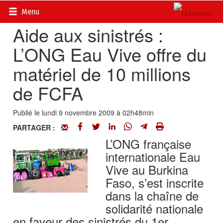
Accueil
>
Actualités
>
DOSSIERS
>
Inondations au Burkina
Menu
Aide aux sinistrés :
L’ONG Eau Vive offre du
matériel de 10 millions
de FCFA
Publié le lundi 9 novembre 2009 à 02h48min
PARTAGER :
L’ONG française
internationale Eau
Vive au Burkina
Faso, s’est inscrite
dans la chaîne de
solidarité nationale
en faveur des sinistrés du 1er