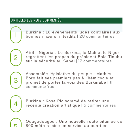
ARTICLES LES PLUS COMMENTÉS
Burkina : 18 événements jugés contraires aux
1
| 28 commentaires
bonnes mœurs, interdits
AES - Nigeria : Le Burkina, le Mali et le Niger
2
regrettent les propos du président Bola Tinubu
| 17 commentaires
sur la sécurité au Sahel
Assemblée législative du peuple : Mathieu
3
Boro fait ses premiers pas à l’hémicycle et
| 11
promet de porter la voix des Burkinabè
commentaires
Burkina : Kosa Pic sommé de retirer une
4
| 5 commentaires
récente création artistique
Ouagadougou : Une nouvelle route bitumée de
5
800 mètres mise en service au quartier