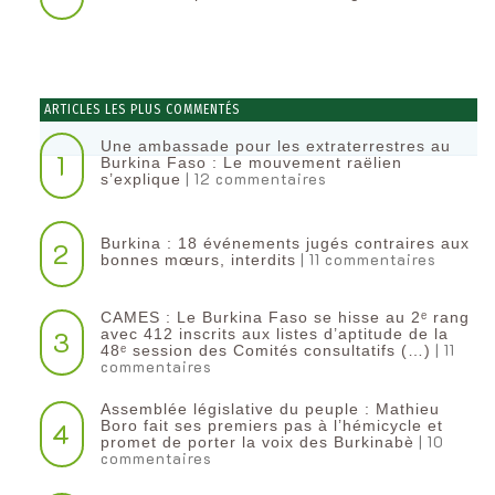
ARTICLES LES PLUS COMMENTÉS
Une ambassade pour les extraterrestres au
1
Burkina Faso : Le mouvement raëlien
| 12 commentaires
s’explique
Burkina : 18 événements jugés contraires aux
2
| 11 commentaires
bonnes mœurs, interdits
CAMES : Le Burkina Faso se hisse au 2ᵉ rang
3
avec 412 inscrits aux listes d’aptitude de la
| 11
48ᵉ session des Comités consultatifs (…)
commentaires
Assemblée législative du peuple : Mathieu
4
Boro fait ses premiers pas à l’hémicycle et
| 10
promet de porter la voix des Burkinabè
commentaires