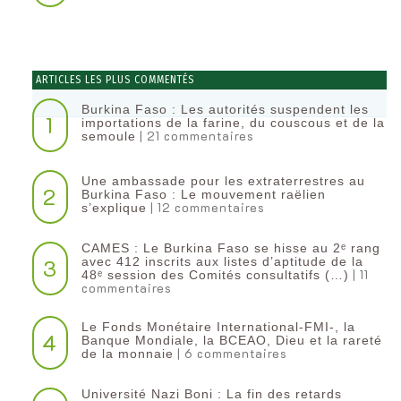
ARTICLES LES PLUS COMMENTÉS
Burkina Faso : Les autorités suspendent les
1
importations de la farine, du couscous et de la
| 21 commentaires
semoule
Une ambassade pour les extraterrestres au
2
Burkina Faso : Le mouvement raëlien
| 12 commentaires
s’explique
CAMES : Le Burkina Faso se hisse au 2ᵉ rang
3
avec 412 inscrits aux listes d’aptitude de la
| 11
48ᵉ session des Comités consultatifs (…)
commentaires
Le Fonds Monétaire International-FMI-, la
4
Banque Mondiale, la BCEAO, Dieu et la rareté
| 6 commentaires
de la monnaie
Université Nazi Boni : La fin des retards