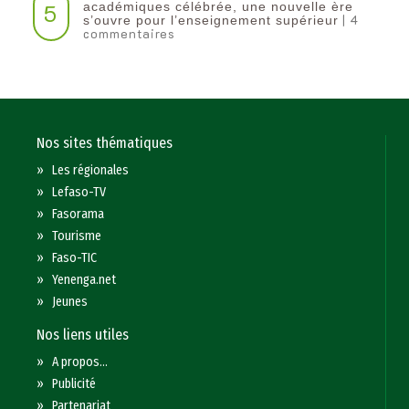
5
académiques célébrée, une nouvelle ère
| 4
s’ouvre pour l’enseignement supérieur
commentaires
Nos sites thématiques
»
Les régionales
»
Lefaso-TV
»
Fasorama
»
Tourisme
»
Faso-TIC
»
Yenenga.net
»
Jeunes
Nos liens utiles
»
A propos...
»
Publicité
»
Partenariat