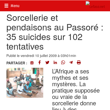
Accueil
>
Actualités
>
Société
Menu
Sorcellerie et
pendaisons au Passoré :
35 suicides sur 102
tentatives
Publié le vendredi 10 juillet 2009 à 03h01min
PARTAGER :
L’Afrique a ses
mythes et ses
mystères. La
pratique supposée
ou vraie de la
sorcellerie donne
lieu à des