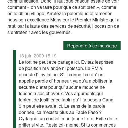
communication. Donc, il faut que chacun essaie de voir
comment « on va faire pour que ce soit bien », comme
on le dit au village. Arrêtez la polémique et ramener
nous son excellence Monsieur le Premier Ministre qui a
raté, par la faute des services de sécurité, l’occasion de
s’entretenir avec les gouvernés.
Répondre à ce message
18 juin 2009 15:19
Le tort ne peut etre partage ici. Evitez lesprises
de position ni viande ni poisson. Le PM a
accepte l’ invitation. S’ il connait ce qu’ on
appelle parole d’ honneur, ya qu’a mobiliser la
securite d’etat pour qu’ aucune mouche ne
touche a ses cheveux. Vos arguments qui
tentent de justifier ce lapin qu’ il a pose a Canal
3 n peut etre avale ici. Le sens de la parole
donnee, ca n’existe plus au Fable Faso ?
Cyriaque, un conseil a un jeune frere. Evite de te
griller si vite. Reste toi- meme. Si tu commences