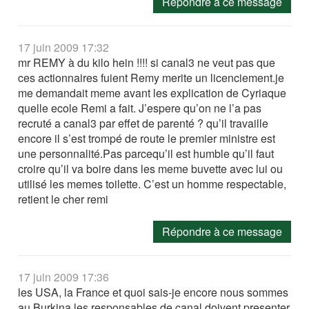
Répondre à ce message
17 juin 2009 17:32
mr REMY à du kilo hein !!!! si canal3 ne veut pas que
ces actionnaires fuient Remy merite un licenciement.je
me demandait meme avant les explication de Cyriaque
quelle ecole Remi a fait. J’espere qu’on ne l’a pas
recruté a canal3 par effet de parenté ? qu’il travaille
encore il s’est trompé de route le premier ministre est
une personnalité.Pas parcequ’il est humble qu’il faut
croire qu’il va boire dans les meme buvette avec lui ou
utilisé les memes toilette. C’est un homme respectable,
retient le cher remi
Répondre à ce message
17 juin 2009 17:36
les USA, la France et quoi sais-je encore nous sommes
au Burkina les responsables de canal doivent presenter