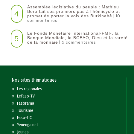
Assemblée législative du peuple : Mathieu
4
Boro fait ses premiers pas à l’hémicycle et
| 10
promet de porter la voix des Burkinabè
commentaires
Le Fonds Monétaire International-FMI-, la
5
Banque Mondiale, la BCEAO, Dieu et la rareté
| 6 commentaires
de la monnaie
Nos sites thématiques
»
Les régionales
»
Lefaso-TV
»
Fasorama
»
Tourisme
»
Faso-TIC
»
Yenenga.net
»
Jeunes