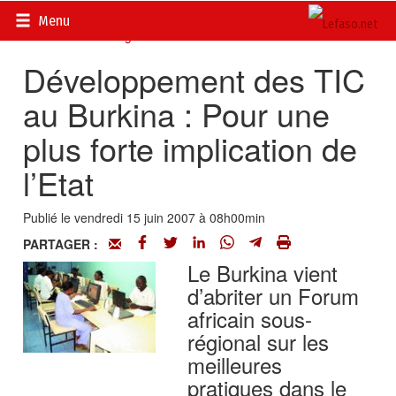
Accueil
>
Actualités
>
DOSSIERS
>
Les NTIC au Burkina Faso
Menu
: une situation mitigée
Développement des TIC
au Burkina : Pour une
plus forte implication de
l’Etat
Publié le vendredi 15 juin 2007 à 08h00min
PARTAGER :
Le Burkina vient
d’abriter un Forum
africain sous-
régional sur les
meilleures
pratiques dans le