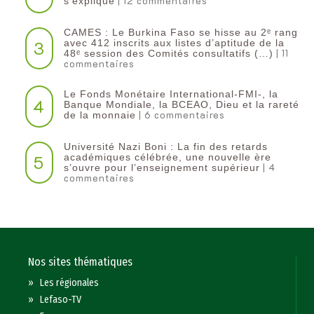
| 12 commentaires
s’explique
CAMES : Le Burkina Faso se hisse au 2ᵉ rang
3
avec 412 inscrits aux listes d’aptitude de la
| 11
48ᵉ session des Comités consultatifs (…)
commentaires
Le Fonds Monétaire International-FMI-, la
4
Banque Mondiale, la BCEAO, Dieu et la rareté
| 6 commentaires
de la monnaie
Université Nazi Boni : La fin des retards
5
académiques célébrée, une nouvelle ère
| 4
s’ouvre pour l’enseignement supérieur
commentaires
Nos sites thématiques
»
Les régionales
»
Lefaso-TV