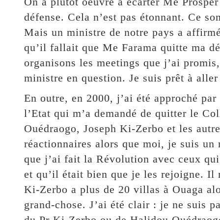
On a plutôt oeuvré à écarter Me Prospe
défense. Cela n’est pas étonnant. Ce son
Mais un ministre de notre pays a affirm
qu’il fallait que Me Farama quitte ma dé
organisons les meetings que j’ai promis,
ministre en question. Je suis prêt à aller 
En outre, en 2000, j’ai été approché par
l’Etat qui m’a demandé de quitter le Coll
Ouédraogo, Joseph Ki-Zerbo et les autre
réactionnaires alors que moi, je suis un 
que j’ai fait la Révolution avec ceux qu
et qu’il était bien que je les rejoigne. 
Ki-Zerbo a plus de 20 villas à Ouaga alo
grand-chose. J’ai été clair : je ne suis p
du Pr Ki-Zerbo ou de Halidou Ouédraog