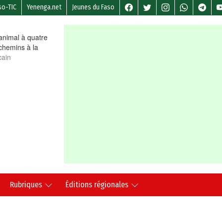
so-TIC
Yenenga.net
Jeunes du Faso
nimal à quatre
chemins à la
cain
Rubriques
Éditions régionales