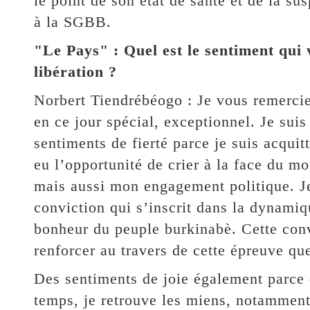
le point de son état de santé et de la su
à la SGBB.
"Le Pays" : Quel est le sentiment qui
libération ?
Norbert Tiendrébéogo : Je vous remerci
en ce jour spécial, exceptionnel. Je sui
sentiments de fierté parce je suis acquitté
eu l’opportunité de crier à la face du 
mais aussi mon engagement politique. J
conviction qui s’inscrit dans la dynamiq
bonheur du peuple burkinabè. Cette conv
renforcer au travers de cette épreuve que
Des sentiments de joie également parce 
temps, je retrouve les miens, notammen