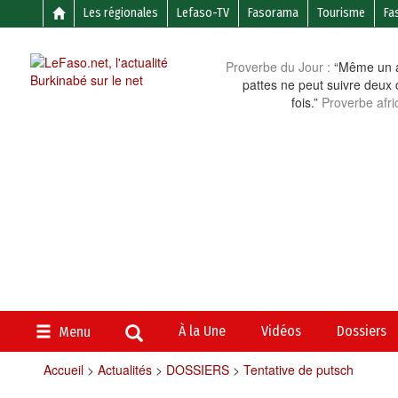
Les régionales
Lefaso-TV
Fasorama
Tourisme
Fa
Proverbe du Jour :
“Même un a
pattes ne peut suivre deux 
fois.”
Proverbe afri
À la Une
Vidéos
Dossiers
Menu
Accueil
>
Actualités
>
DOSSIERS
>
Tentative de putsch