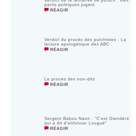
Verdict de la tentative de putsch : Des
partis politiques jugent
RÉAGIR
Verdict du procès des putchistes : La
lecture apologétique des ABC
RÉAGIR
Le procès des non-dits
RÉAGIR
Sergent Babou Naon : "C’est Diendéré
qui a dit d’enfoncer Lougué"
RÉAGIR