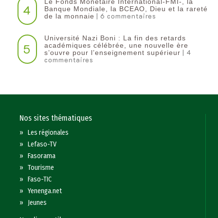
Le Fonds Monétaire International-FMI-, la
4
Banque Mondiale, la BCEAO, Dieu et la rareté
| 6 commentaires
de la monnaie
Université Nazi Boni : La fin des retards
5
académiques célébrée, une nouvelle ère
| 4
s’ouvre pour l’enseignement supérieur
commentaires
Nos sites thématiques
»
Les régionales
»
Lefaso-TV
»
Fasorama
»
Tourisme
»
Faso-TIC
»
Yenenga.net
»
Jeunes