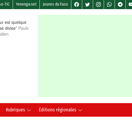
so-TIC
Yenenga.net
Jeunes du Faso
r est quelque
 se divise”
Paulo
ilien
Rubriques
Éditions régionales