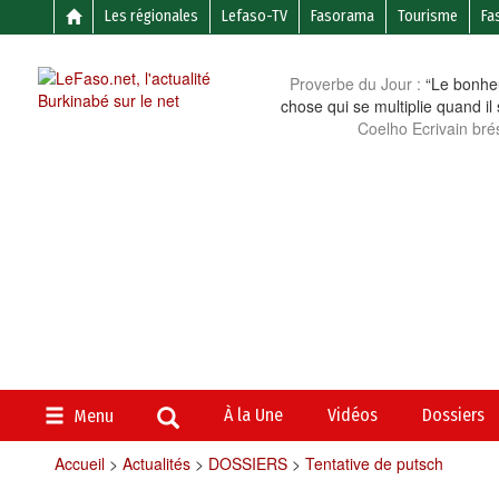
Les régionales
Lefaso-TV
Fasorama
Tourisme
Fa
Proverbe du Jour :
“Le bonheu
chose qui se multiplie quand il
Coelho Ecrivain brés
À la Une
Vidéos
Dossiers
Menu
Accueil
>
Actualités
>
DOSSIERS
>
Tentative de putsch