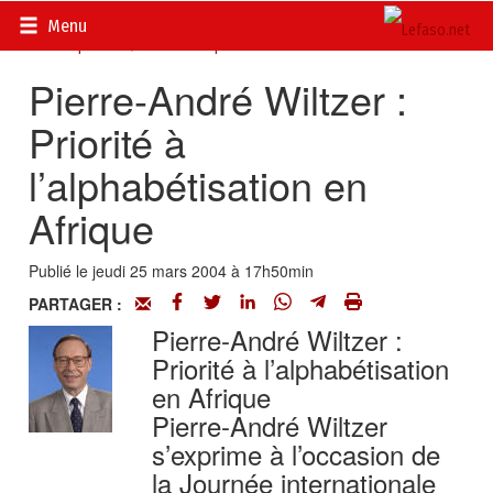
Accueil
>
Actualités
>
Documents
>
Sommet de la
Menu
Francophonie
>
La Francophonie selon...
Pierre-André Wiltzer :
Priorité à
l’alphabétisation en
Afrique
Publié le jeudi 25 mars 2004 à 17h50min
PARTAGER :
Pierre-André Wiltzer :
Priorité à l’alphabétisation
en Afrique
Pierre-André Wiltzer
s’exprime à l’occasion de
la Journée internationale