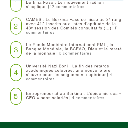
1
Burkina Faso : Le mouvement raëlien
| 12 commentaires
s’explique
CAMES : Le Burkina Faso se hisse au 2ᵉ rang
2
avec 412 inscrits aux listes d’aptitude de la
| 11
48ᵉ session des Comités consultatifs (…)
commentaires
Le Fonds Monétaire International-FMI-, la
3
Banque Mondiale, la BCEAO, Dieu et la rareté
| 6 commentaires
de la monnaie
Université Nazi Boni : La fin des retards
4
académiques célébrée, une nouvelle ère
| 4
s’ouvre pour l’enseignement supérieur
commentaires
Entrepreneuriat au Burkina : L’épidémie des «
5
| 4 commentaires
CEO » sans salariés