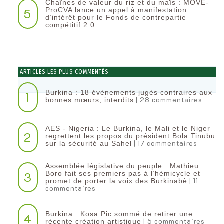
Chaînes de valeur du riz et du maïs : MOVE-
5
ProCVA lance un appel à manifestation
d’intérêt pour le Fonds de contrepartie
compétitif 2.0
ARTICLES LES PLUS COMMENTÉS
Burkina : 18 événements jugés contraires aux
1
| 28 commentaires
bonnes mœurs, interdits
AES - Nigeria : Le Burkina, le Mali et le Niger
2
regrettent les propos du président Bola Tinubu
| 17 commentaires
sur la sécurité au Sahel
Assemblée législative du peuple : Mathieu
3
Boro fait ses premiers pas à l’hémicycle et
| 11
promet de porter la voix des Burkinabè
commentaires
Burkina : Kosa Pic sommé de retirer une
4
| 5 commentaires
récente création artistique