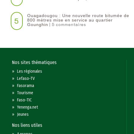
Ouagadougou : Une nouvelle route bitumée de
5
800 mètres mise en service au quartier
| 5 commentaires
Gounghin
Nos sites thématiques
»
Les régionales
»
Lefaso-TV
»
Fasorama
»
Tourisme
»
Faso-TIC
»
Yenenga.net
»
Jeunes
Nos liens utiles