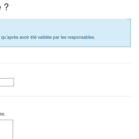
 ?
a qu’après avoir été validée par les responsables.
es.