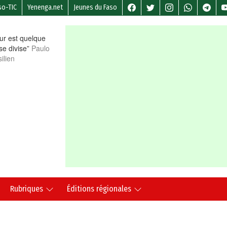
so-TIC
Yenenga.net
Jeunes du Faso
r est quelque
 se divise”
Paulo
ilien
Rubriques
Éditions régionales