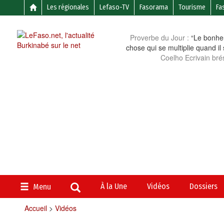
Les régionales
Lefaso-TV
Fasorama
Tourisme
Fa
Proverbe du Jour :
“Le bonheu
chose qui se multiplie quand il
Coelho Ecrivain brés
À la Une
Vidéos
Dossiers
Menu
Accueil
>
Vidéos