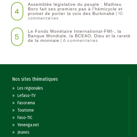
Assemblée législative du peuple : Mathieu
4
Boro fait ses premiers pas à l’hémicycle et
| 10
promet de porter la voix des Burkinabè
commentaires
Le Fonds Monétaire International-FMI-, la
5
Banque Mondiale, la BCEAO, Dieu et la rareté
| 6 commentaires
de la monnaie
Nos sites thématiques
»
Les régionales
»
Lefaso-TV
»
Fasorama
»
Tourisme
»
Faso-TIC
»
Yenenga.net
»
Jeunes