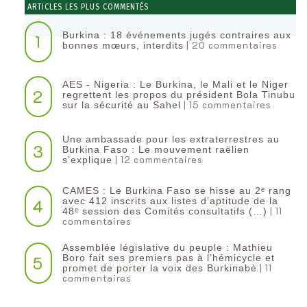
ARTICLES LES PLUS COMMENTÉS
Burkina : 18 événements jugés contraires aux
1
| 20 commentaires
bonnes mœurs, interdits
AES - Nigeria : Le Burkina, le Mali et le Niger
2
regrettent les propos du président Bola Tinubu
| 15 commentaires
sur la sécurité au Sahel
Une ambassade pour les extraterrestres au
3
Burkina Faso : Le mouvement raëlien
| 12 commentaires
s’explique
CAMES : Le Burkina Faso se hisse au 2ᵉ rang
4
avec 412 inscrits aux listes d’aptitude de la
| 11
48ᵉ session des Comités consultatifs (…)
commentaires
Assemblée législative du peuple : Mathieu
5
Boro fait ses premiers pas à l’hémicycle et
| 11
promet de porter la voix des Burkinabè
commentaires