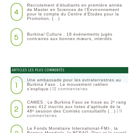
Recrutement d’étudiants en première année
4
de Master en Sciences de l’Environnement
pour le compte du Centre d’Etudes pour la
Promotion, (…)
Burkina/ Culture : 18 événements jugés
5
contraires aux bonnes mœurs, interdits
ARTICLES LES PLUS COMMENTÉS
Une ambassade pour les extraterrestres au
1
Burkina Faso : Le mouvement raëlien
| 12 commentaires
s’explique
CAMES : Le Burkina Faso se hisse au 2ᵉ rang
2
avec 412 inscrits aux listes d’aptitude de la
| 11
48ᵉ session des Comités consultatifs (…)
commentaires
Le Fonds Monétaire International-FMI-, la
Banque Mondiale, la BCEAO, Dieu et la rareté