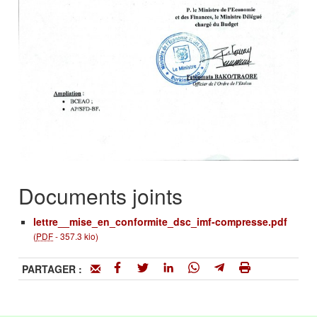
Documents joints
lettre__mise_en_conformite_dsc_imf-compresse.pdf
(
PDF
-
357.3 kio
)
PARTAGER :