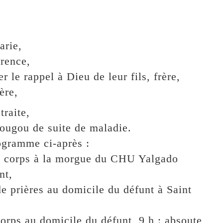
rie,
rence,
 le rappel à Dieu de leur fils, frère,
ère,
raite,
dougou de suite de maladie.
ogramme ci-après :
du corps à la morgue du CHU Yalgado
nt,
de prières au domicile du défunt à Saint
corps au domicile du défunt, 9 h : absoute