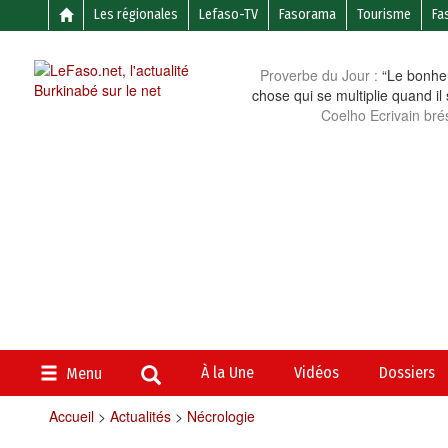
Les régionales
Lefaso-TV
Fasorama
Tourisme
Fa
Proverbe du Jour :
“Le bonheu
chose qui se multiplie quand il
Coelho Ecrivain brés
À la Une
Vidéos
Dossiers
Menu
Accueil
>
Actualités
>
Nécrologie