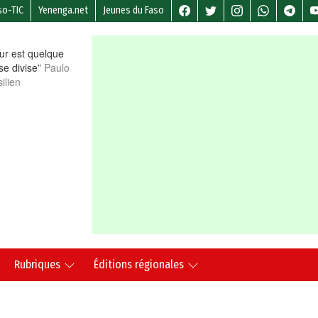
so-TIC
Yenenga.net
Jeunes du Faso
r est quelque
 se divise”
Paulo
ilien
Rubriques
Éditions régionales