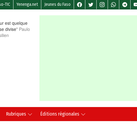
so-TIC
Yenenga.net
Jeunes du Faso
r est quelque
 se divise”
Paulo
ilien
Rubriques
Éditions régionales