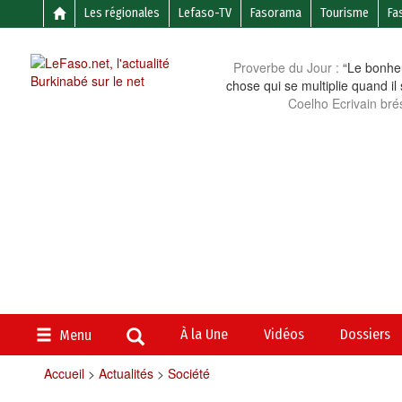
Les régionales
Lefaso-TV
Fasorama
Tourisme
Fa
Proverbe du Jour :
“Le bonheu
chose qui se multiplie quand il
Coelho Ecrivain brés
À la Une
Vidéos
Dossiers
Menu
Accueil
>
Actualités
>
Société