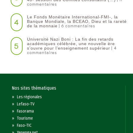
commentaires
Le Fonds Monétaire International-FMI-, la
4
Banque Mondiale, la BCEAO, Dieu et la rareté
| 6 commentaires
de la monnaie
Université Nazi Boni : La fin des retards
5
académiques célébrée, une nouvelle ère
| 4
s’ouvre pour l’enseignement supérieur
commentaires
Nos sites thématiques
»
Les régionales
»
Lefaso-TV
»
Fasorama
»
Tourisme
»
Faso-TIC
»
Yenenga.net