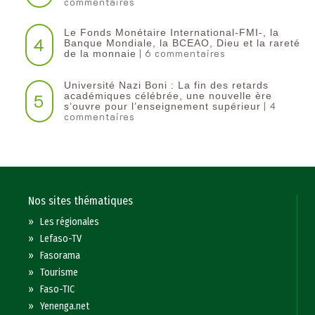
commentaires
Le Fonds Monétaire International-FMI-, la
4
Banque Mondiale, la BCEAO, Dieu et la rareté
| 6 commentaires
de la monnaie
Université Nazi Boni : La fin des retards
5
académiques célébrée, une nouvelle ère
| 4
s’ouvre pour l’enseignement supérieur
commentaires
Nos sites thématiques
»
Les régionales
»
Lefaso-TV
»
Fasorama
»
Tourisme
»
Faso-TIC
»
Yenenga.net