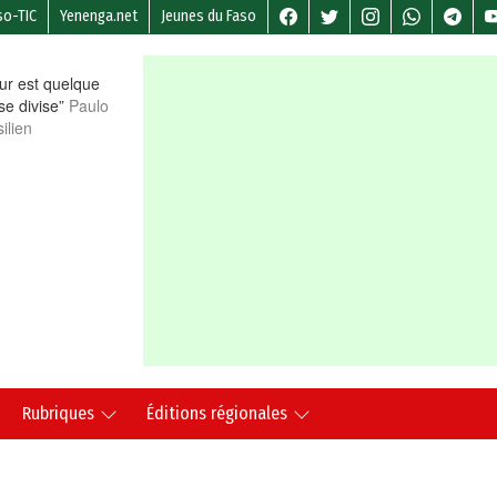
so-TIC
Yenenga.net
Jeunes du Faso
r est quelque
 se divise”
Paulo
ilien
Rubriques
Éditions régionales