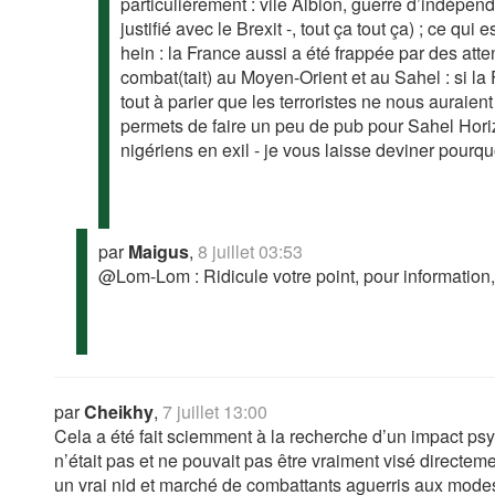
particulièrement : vile Albion, guerre d’indépen
justifié avec le Brexit -, tout ça tout ça) ; ce qu
hein : la France aussi a été frappée par des attent
combat(tait) au Moyen-Orient et au Sahel : si la F
tout à parier que les terroristes ne nous auraie
permets de faire un peu de pub pour Sahel Horiz
nigériens en exil - je vous laisse deviner pourquo
par
Maigus
,
8 juillet 03:53
@Lom-Lom : Ridicule votre point, pour information, i
par
Cheikhy
,
7 juillet 13:00
Cela a été fait sciemment à la recherche d’un impact ps
n’était pas et ne pouvait pas être vraiment visé directemen
un vrai nid et marché de combattants aguerris aux modes d’