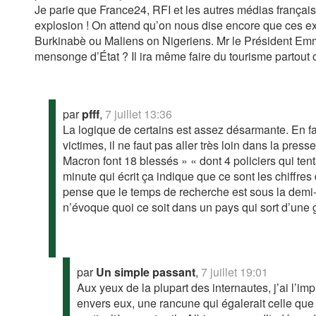
Je parie que France24, RFI et les autres médias françai
explosion ! On attend qu’on nous dise encore que ces ex
Burkinabè ou Maliens on Nigeriens. Mr le Président Emm
mensonge d’État ? Il ira même faire du tourisme partout o
par
pfff
,
7 juillet 13:36
La logique de certains est assez désarmante. En fa
victimes, il ne faut pas aller très loin dans la pres
Macron font 18 blessés » « dont 4 policiers qui te
minute qui écrit ça indique que ce sont les chiffres
pense que le temps de recherche est sous la demi
n’évoque quoi ce soit dans un pays qui sort d’une g
par
Un simple passant
,
7 juillet 19:01
Aux yeux de la plupart des internautes, j’ai l’im
envers eux, une rancune qui égalerait celle que 