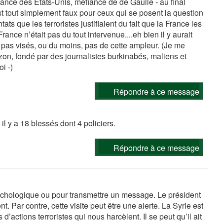
dance des États-Unis, méfiance de de Gaulle - au final
i est tout simplement faux pour ceux qui se posent la question
ats que les terroristes justifiaient du fait que la France les
rance n’était pas du tout intervenue....eh bien il y aurait
nt pas visés, ou du moins, pas de cette ampleur. (Je me
on, fondé par des journalistes burkinabés, maliens et
i -)
Répondre à ce message
l y a 18 blessés dont 4 policiers.
Répondre à ce message
ychologique ou pour transmettre un message. Le président
t. Par contre, cette visite peut être une alerte. La Syrie est
actions terroristes qui nous harcèlent. Il se peut qu’il ait