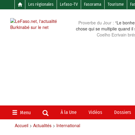
Les régionales
Lefaso-TV
Fasorama
Tourisme
Fa
Proverbe du Jour :
“Le bonheu
chose qui se multiplie quand il
Coelho Ecrivain brés
À la Une
Vidéos
Dossiers
Menu
Accueil
>
Actualités
>
International