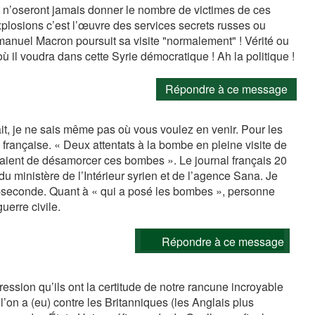
s n’oseront jamais donner le nombre de victimes de ces
plosions c’est l’œuvre des services secrets russes ou
anuel Macron poursuit sa visite "normalement" ! Vérité ou
ù il voudra dans cette Syrie démocratique ! Ah la politique !
Répondre à ce message
it, je ne sais même pas où vous voulez en venir. Pour les
se française. « Deux attentats à la bombe en pleine visite de
ntaient de désamorcer ces bombes ». Le journal français 20
 du ministère de l’Intérieur syrien et de l’agence Sana. Je
-seconde. Quant à « qui a posé les bombes », personne
uerre civile.
Répondre à ce message
pression qu’ils ont la certitude de notre rancune incroyable
l’on a (eu) contre les Britanniques (les Anglais plus