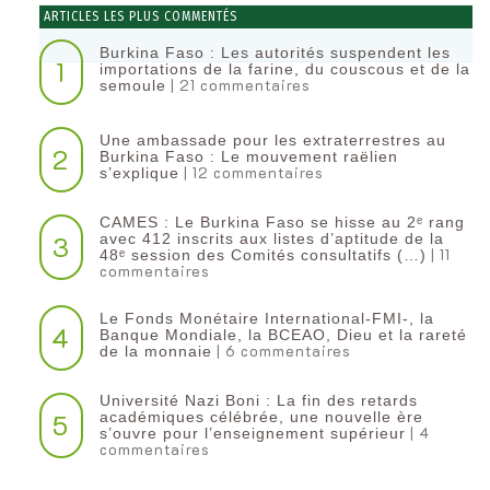
ARTICLES LES PLUS COMMENTÉS
Burkina Faso : Les autorités suspendent les
1
importations de la farine, du couscous et de la
| 21 commentaires
semoule
Une ambassade pour les extraterrestres au
2
Burkina Faso : Le mouvement raëlien
| 12 commentaires
s’explique
CAMES : Le Burkina Faso se hisse au 2ᵉ rang
3
avec 412 inscrits aux listes d’aptitude de la
| 11
48ᵉ session des Comités consultatifs (…)
commentaires
Le Fonds Monétaire International-FMI-, la
4
Banque Mondiale, la BCEAO, Dieu et la rareté
| 6 commentaires
de la monnaie
Université Nazi Boni : La fin des retards
5
académiques célébrée, une nouvelle ère
| 4
s’ouvre pour l’enseignement supérieur
commentaires