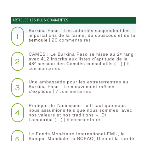
ARTICLES LES PLUS COMMENTÉS
Burkina Faso : Les autorités suspendent les
1
importations de la farine, du couscous et de la
| 20 commentaires
semoule
CAMES : Le Burkina Faso se hisse au 2ᵉ rang
2
avec 412 inscrits aux listes d’aptitude de la
| 11
48ᵉ session des Comités consultatifs (…)
commentaires
Une ambassade pour les extraterrestres au
3
Burkina Faso : Le mouvement raëlien
| 7 commentaires
s’explique
Pratique de l’animisme : « Il faut que nous
4
nous assumions tels que nous sommes, avec
nos valeurs et nos traditions », Dr
| 6 commentaires
Lamourdia (…)
Le Fonds Monétaire International-FMI-, la
5
Banque Mondiale, la BCEAO, Dieu et la rareté