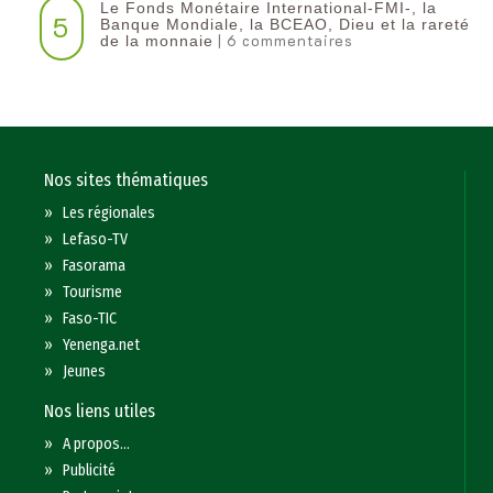
Le Fonds Monétaire International-FMI-, la
5
Banque Mondiale, la BCEAO, Dieu et la rareté
| 6 commentaires
de la monnaie
Nos sites thématiques
»
Les régionales
»
Lefaso-TV
»
Fasorama
»
Tourisme
»
Faso-TIC
»
Yenenga.net
»
Jeunes
Nos liens utiles
»
A propos...
»
Publicité