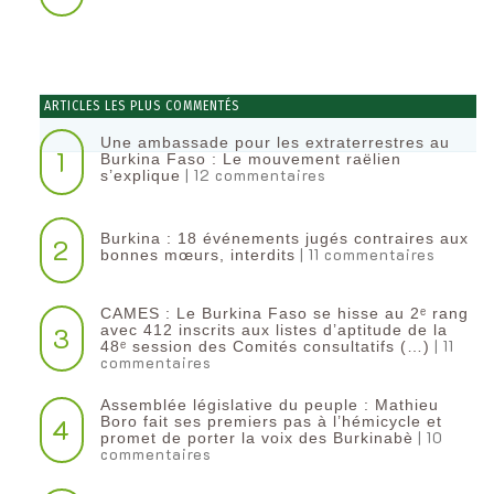
ARTICLES LES PLUS COMMENTÉS
Une ambassade pour les extraterrestres au
1
Burkina Faso : Le mouvement raëlien
| 12 commentaires
s’explique
Burkina : 18 événements jugés contraires aux
2
| 11 commentaires
bonnes mœurs, interdits
CAMES : Le Burkina Faso se hisse au 2ᵉ rang
3
avec 412 inscrits aux listes d’aptitude de la
| 11
48ᵉ session des Comités consultatifs (…)
commentaires
Assemblée législative du peuple : Mathieu
4
Boro fait ses premiers pas à l’hémicycle et
| 10
promet de porter la voix des Burkinabè
commentaires