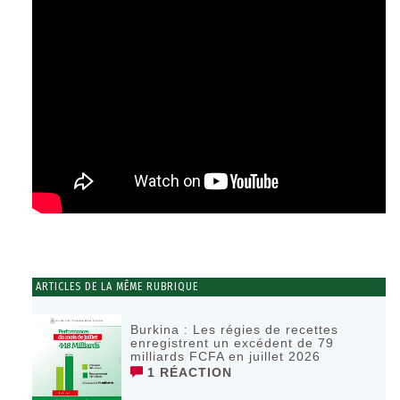
ARTICLES DE LA MÊME RUBRIQUE
Burkina : Les régies de recettes
enregistrent un excédent de 79
milliards FCFA en juillet 2026
1 RÉACTION