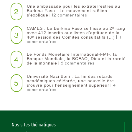
Une ambassade pour les extraterrestres au
2
Burkina Faso : Le mouvement raëlien
| 12 commentaires
s’explique
CAMES : Le Burkina Faso se hisse au 2ᵉ rang
3
avec 412 inscrits aux listes d’aptitude de la
| 11
48ᵉ session des Comités consultatifs (…)
commentaires
Le Fonds Monétaire International-FMI-, la
4
Banque Mondiale, la BCEAO, Dieu et la rareté
| 6 commentaires
de la monnaie
Université Nazi Boni : La fin des retards
5
académiques célébrée, une nouvelle ère
| 4
s’ouvre pour l’enseignement supérieur
commentaires
Nos sites thématiques