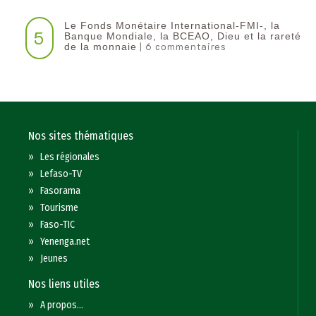
Le Fonds Monétaire International-FMI-, la
5
Banque Mondiale, la BCEAO, Dieu et la rareté
| 6 commentaires
de la monnaie
Nos sites thématiques
»
Les régionales
»
Lefaso-TV
»
Fasorama
»
Tourisme
»
Faso-TIC
»
Yenenga.net
»
Jeunes
Nos liens utiles
»
A propos...