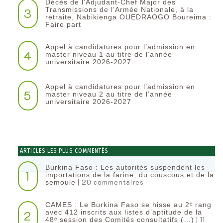
Décès de l’Adjudant-Chef Major des
3
Transmissions de l’Armée Nationale, à la
retraite, Nabikienga OUEDRAOGO Boureima :
Faire part
Appel à candidatures pour l’admission en
4
master niveau 1 au titre de l’année
universitaire 2026-2027
Appel à candidatures pour l’admission en
5
master niveau 2 au titre de l’année
universitaire 2026-2027
ARTICLES LES PLUS COMMENTÉS
Burkina Faso : Les autorités suspendent les
1
importations de la farine, du couscous et de la
| 20 commentaires
semoule
CAMES : Le Burkina Faso se hisse au 2ᵉ rang
2
avec 412 inscrits aux listes d’aptitude de la
| 11
48ᵉ session des Comités consultatifs (…)