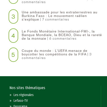
commentaires
Une ambassade pour les extraterrestres au
3
Burkina Faso : Le mouvement raëlien
| 7 commentaires
s’explique
Le Fonds Monétaire International-FMI-, la
4
Banque Mondiale, la BCEAO, Dieu et la rareté
| 6 commentaires
de la monnaie
Coupe du monde : L’UEFA menace de
5
| 3
boycotter les compétitions de la FIFA
commentaires
Nos sites thématiques
»
Les régionales
»
Lefaso-TV
»
Fasorama